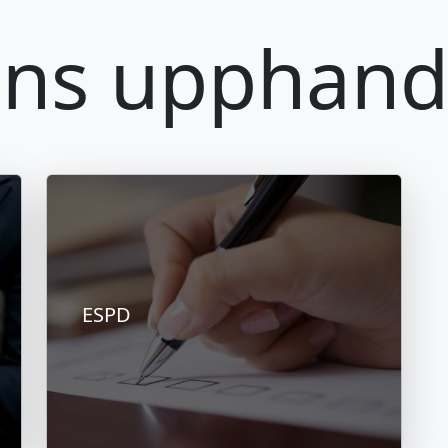
ens upphand
ESPD