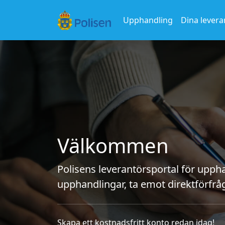
Upphandling
Dina levera
Välkommen
Polisens leverantörsportal för upphan
upphandlingar, ta emot direktförfråg
Skapa ett kostnadsfritt konto redan idag!