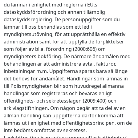
du lämnar i enlighet med reglerna i EU:s
dataskyddsförordning och annan tillämplig
dataskyddsreglering. De personuppgifter som du
lämnar till oss behandlas som ett led i
myndighetsutövning, för att upprätthålla en effektiv
administration samt för att uppfylla de förpliktelser
som följer av bl.a. förordning (2000:606) om
myndigheters bokföring. De närmare ändamålen med
behandlingen är att administrera avtal, fakturor,
inbetalningar m.m. Uppgifterna sparas bara så länge
det behövs för ändamålet. Handlingar som lämnas in
till Polismyndigheten blir som huvudregel allmänna
handlingar som registreras och bevaras enligt
offentlighets- och sekretesslagen (2009:400) och
arkivlagstiftningen. Om någon begär att ta del av en
allmän handling kan uppgifterna därför komma att
lämnas ut i enlighet med offentlighetsprincipen, om de
inte bedöms omfattas av sekretess.
Länk:https://polisen.se/personuppgifter/rattigheter/